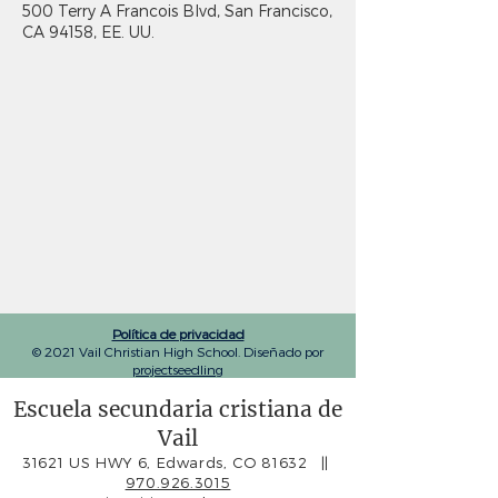
500 Terry A Francois Blvd, San Francisco,
CA 94158, EE. UU.
Política de privacidad
© 2021 Vail Christian High School. Diseñado por
projectseedling
Escuela secundaria cristiana de
Vail
31621 US HWY 6, Edwards, CO 81632
||
970.926.3015