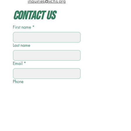
inquiries@vchs.org
Contact Us
First name
*
Last name
Email
*
Phone
Write a message