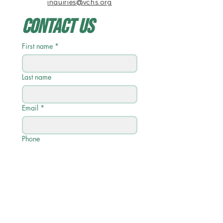
inquiries@vchs.org
Contact Us
First name
*
Last name
Email
*
Phone
Write a message