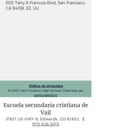
500 Terry A Francois Blvd, San Francisco,
CA 94158, EE. UU.
Política de privacidad
© 2021 Vail Christian High School. Diseñado por
projectseedling
Escuela secundaria cristiana de
Vail
31621 US HWY 6, Edwards, CO 81632
||
970.926.3015