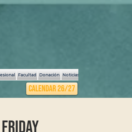
fesional
Facultad
Donación
Noticias y Eventos
Search Resu
Calendar 26/27
 Friday