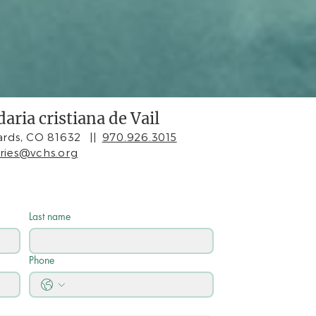
aria cristiana de Vail
rds, CO 81632
||
970.926.3015
iries@vchs.org
Last name
Phone