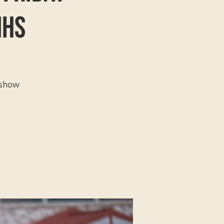
MHS
 show