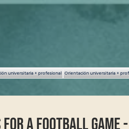
ión universitaria + profesional
Orientación universitaria + pro
s For A Football Game -