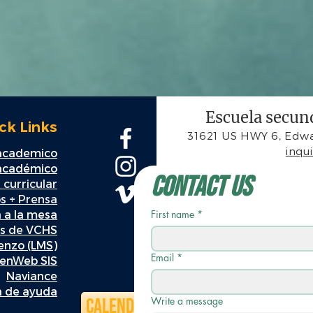
Escuela secund
ck Links
31621 US HWY 6, Edwa
inqu
 academico
 académico
Contact Us
 curricular
s + Prensa
a a la mesa
First name
*
es de VCHS
ienzo (LMS)
Email
*
enWeb SIS
Naviance
 de ayuda
Calendario
Write a message