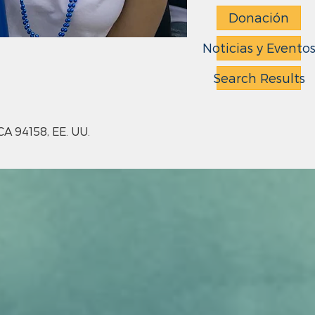
Donación
Noticias y Evento
Search Results
CA 94158, EE. UU.