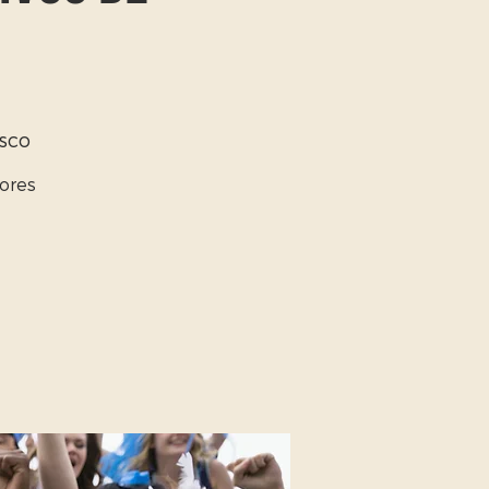
isco
ores