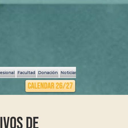
fesional
Facultad
Donación
Noticias y Eventos
Search Resu
Calendar 26/27
ivos de