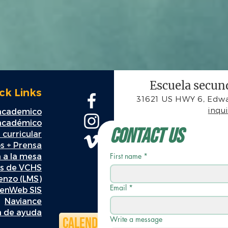
Escuela secund
ck Links
31621 US HWY 6, Edwa
inqu
 academico
 académico
Contact Us
 curricular
s + Prensa
a a la mesa
First name
*
es de VCHS
ienzo (LMS)
Email
*
enWeb SIS
Naviance
 de ayuda
Calendario
Write a message