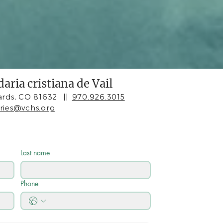
aria cristiana de Vail
rds, CO 81632
||
970.926.3015
iries@vchs.org
Last name
Phone