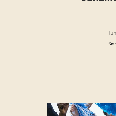
lu
¡Si