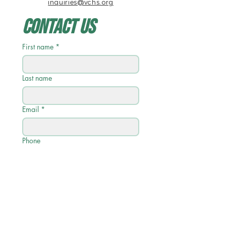
inquiries@vchs.org
Contact Us
First name
*
Last name
Email
*
Phone
Write a message