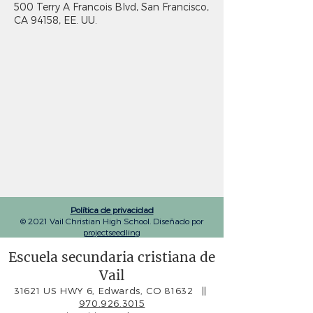
500 Terry A Francois Blvd, San Francisco,
CA 94158, EE. UU.
Política de privacidad
© 2021 Vail Christian High School. Diseñado por
projectseedling
Escuela secundaria cristiana de
Vail
31621 US HWY 6, Edwards, CO 81632
||
970.926.3015