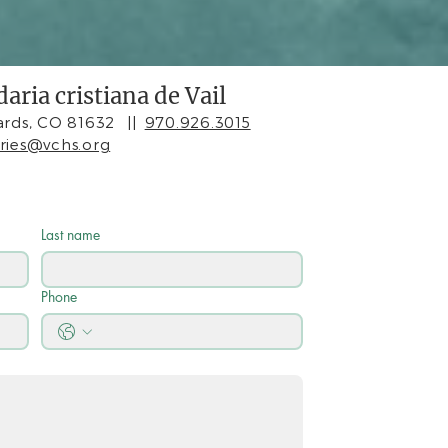
aria cristiana de Vail
rds, CO 81632
||
970.926.3015
iries@vchs.org
Last name
Phone