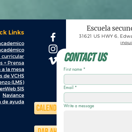
Escuela secund
ck Links
31621 US HWY 6, Edwa
inqu
 academico
 académico
Contact Us
 curricular
s + Prensa
a a la mesa
First name
*
es de VCHS
ienzo (LMS)
Email
*
enWeb SIS
Naviance
 de ayuda
Calendario
Write a message
Dar ahora