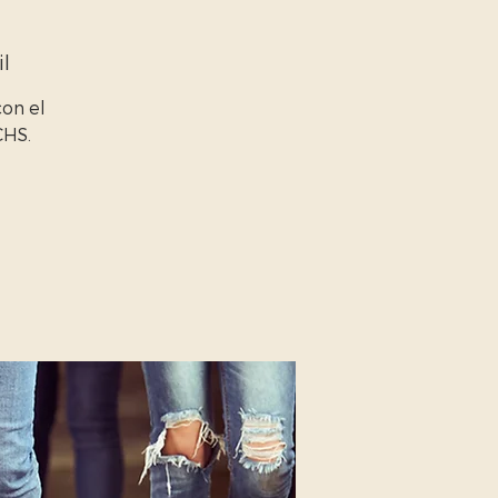
il
con el
CHS.