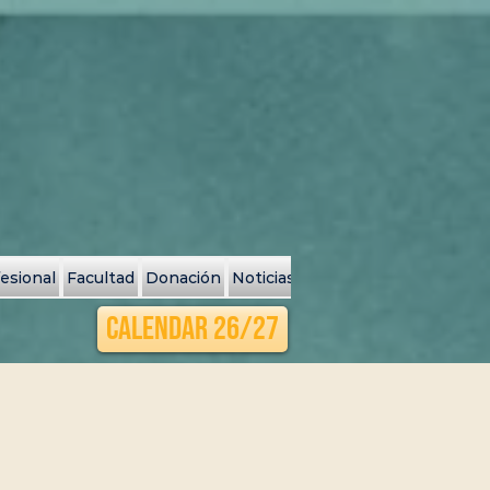
fesional
Facultad
Donación
Noticias y Eventos
Search Resu
Calendar 26/27