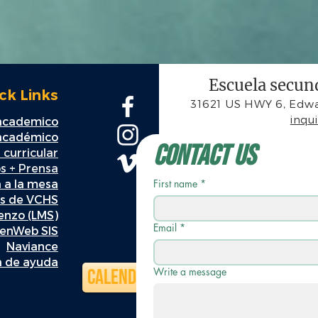
Escuela secund
ck Links
31621 US HWY 6, Edwa
inqu
 academico
 académico
Contact Us
 curricular
s + Prensa
a a la mesa
First name
*
es de VCHS
ienzo (LMS)
Email
*
enWeb SIS
Naviance
 de ayuda
Calendario
Write a message