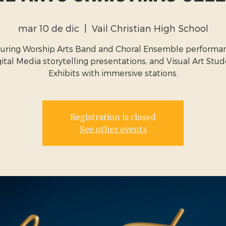
mar 10 de dic
  |  
Vail Christian High School
uring Worship Arts Band and Choral Ensemble performa
ital Media storytelling presentations, and Visual Art Stu
Exhibits with immersive stations.
Registration is closed
See other events