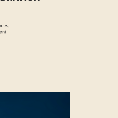
nces,
dent