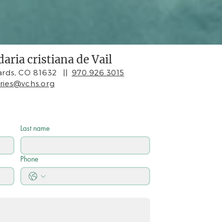
aria cristiana de Vail
rds, CO 81632
||
970.926.3015
iries@vchs.org
Last name
Phone