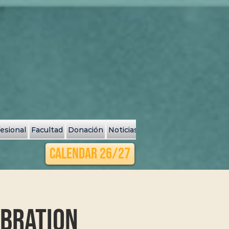
fesional
Facultad
Donación
Noticias y Eventos
Search Resu
Calendar 26/27
ebration