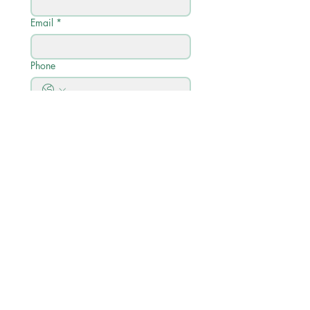
Email
*
Phone
Write a message
Submit
Quick Links
학사 일정
학업 프로필
코스 설명 및 커리큘럼 가이드
공지사항 + 보도자료