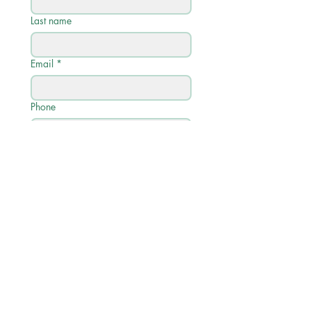
Last name
Email
*
Phone
Write a message
Submit
Quick Links