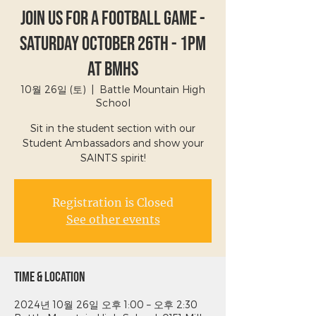
Join Us For A Football Game -
Saturday October 26th - 1PM
at BMHS
10월 26일 (토)
  |  
Battle Mountain High
School
Sit in the student section with our
Student Ambassadors and show your
SAINTS spirit!
Registration is Closed
See other events
Time & Location
2024년 10월 26일 오후 1:00 – 오후 2:30