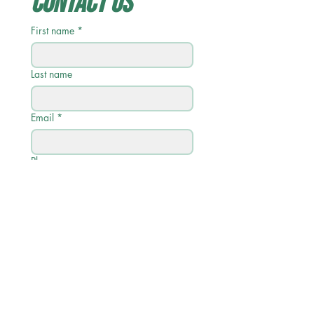
Contact Us
First name
*
Last name
Email
*
Phone
Write a message
Submit