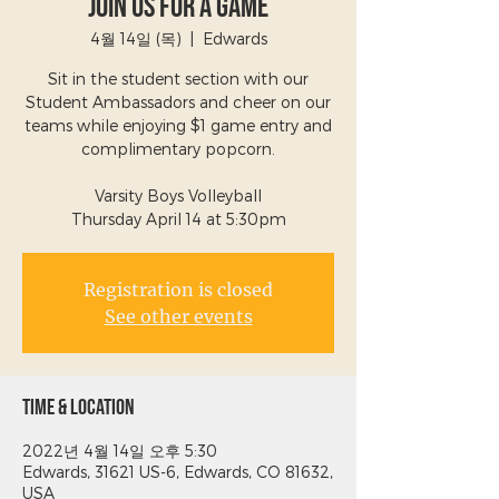
Join Us For a Game
4월 14일 (목)
  |  
Edwards
Sit in the student section with our
Student Ambassadors and cheer on our
teams while enjoying $1 game entry and
complimentary popcorn.
Varsity Boys Volleyball
Thursday April 14 at 5:30pm
Registration is closed
See other events
Time & Location
2022년 4월 14일 오후 5:30
Edwards, 31621 US-6, Edwards, CO 81632,
USA