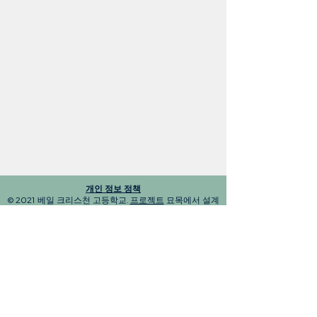
개인 정보 정책
© 2021 베일 크리스천 고등학교.
프로젝트
묘목에서 설계
베일 크리스천 고등학교
31621 US HWY 6, 에드워즈, CO 81632
||
970.926.3015
query@vchs.org
Quick Links