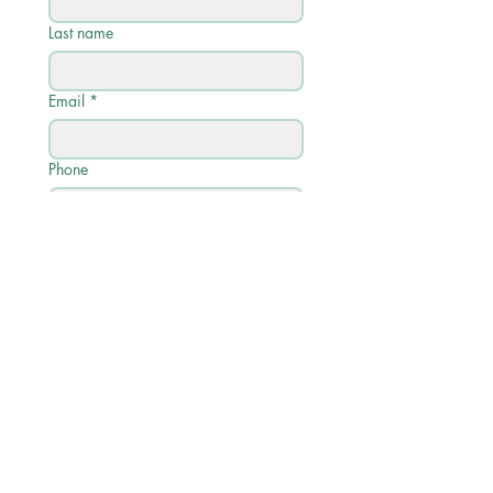
Last name
Email
*
Phone
Write a message
Submit
Quick Links