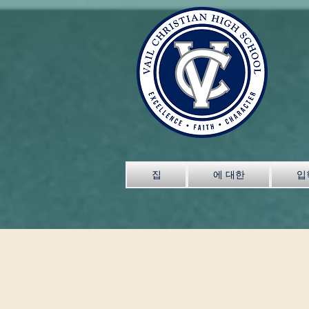
집
에 대한
입