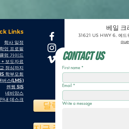
베일 크
ck Links
31621 US HWY 6, 에드
que
학사 일정
학업 프로필
Contact Us
리큘럼 가이드
 + 보도자료
학교 점심까지
First name
*
HS 학부모회
캔버스(LMS)
Email
*
렌웹 SIS
네비앙스
안내 데스크
달력
Write a message
지금 주세요