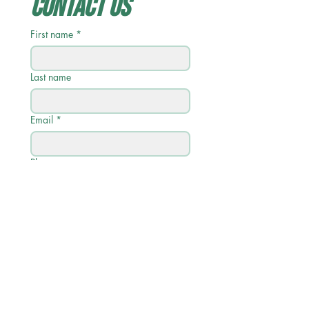
Contact Us
First name
*
Last name
Email
*
Phone
Write a message
Submit