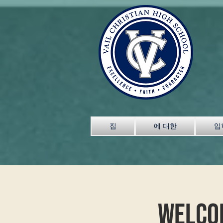
집
에 대한
입
Welco