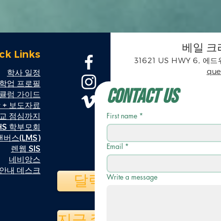
베일 크
ck Links
31621 US HWY 6, 에드
que
학사 일정
학업 프로필
Contact Us
리큘럼 가이드
 + 보도자료
학교 점심까지
First name
*
HS 학부모회
캔버스(LMS)
Email
*
렌웹 SIS
네비앙스
안내 데스크
달력
Write a message
지금 주세요