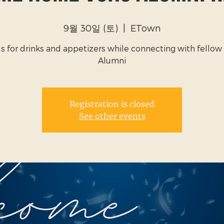
9월 30일 (토)
  |  
ETown
us for drinks and appetizers while connecting with fello
Alumni
Registration is closed
See other events