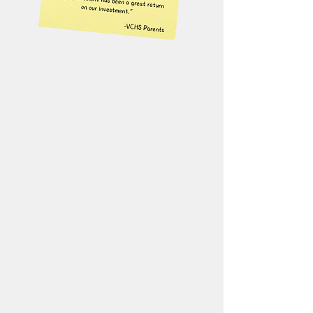
Eine Investition in
Bildung.
Wir setzen uns dafür ein,
möglichst vielen Familien eine
VCHS-Ausbildung zugänglich zu
machen. Wir wissen, dass eine
private Schulausbildung nicht
billig ist, aber wir glauben, dass
die Investition wirklich jeden Cent
wert ist. Unsere qualitativen und
quantitativen Ergebnisse
beweisen es. VCHS-Absolventen
erhalten nicht nur die Zulassung
zu ihren Hochschulen erster Wahl,
sondern sie sind dort erfolgreich,
wo sie landen. Aus einer Dollar-