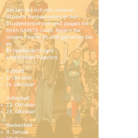
Setzen Sie sich mit unseren
Student Ambassadors in den
Studentenbereich und zeigen Sie
Ihren SAINTS-Geist, feuern Sie
unsere Teams an und genießen Sie
es
$1 Spieleintritt und
kostenloses Popcorn.
Fußball
2. Oktober
14. Oktober
Volleyball
22. Oktober
28. Oktober
Basketball
8. Januar