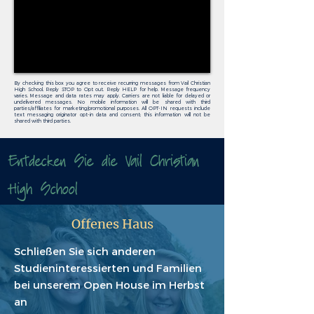
By checking this box you agree to receive recurring messages from Vail Christian
High School, Reply STOP to Opt out. Reply HELP for help. Message frequency
varies. Message and data rates may apply. Carriers are not liable for delayed or
undelivered messages. No mobile information will be shared with third
parties/affiliates for marketing/promotional purposes. All OPT-IN requests include
text messaging originator opt-in data and consent; this information will not be
shared with third parties.
Entdecken Sie die Vail Christian
High School
Offenes Haus
Schließen Sie sich anderen
Studieninteressierten und Familien
bei unserem Open House im Herbst
an