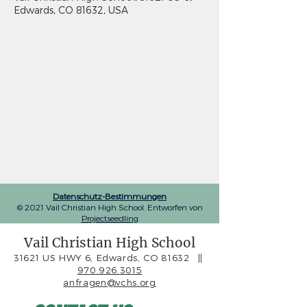
Edwards, CO 81632, USA
Datenschutz-Bestimmungen
© 2021 Vail Christian High School. Entworfen von
Projectseedling
Vail Christian High School
31621 US HWY 6, Edwards, CO 81632
||
970.926.3015
anfragen@vchs.org