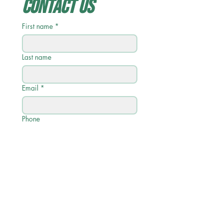
Contact Us
First name
*
Last name
Email
*
Phone
Write a message
Submit