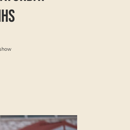
MHS
 show