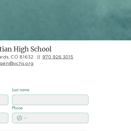
stian High School
rds, CO 81632
||
970.926.3015
agen@vchs.org
Last name
Phone