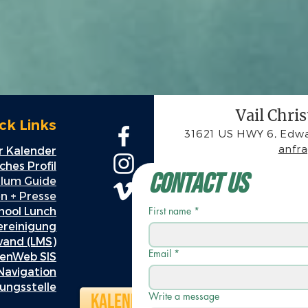
Vail Chri
ck Links
31621 US HWY 6, Edwa
anfr
 Kalender
hes Profil
Contact Us
ulum Guide
n + Presse
hool Lunch
First name
*
ereinigung
wand (LMS)
Email
*
enWeb SIS
Navigation
ungsstelle
Kalender
Write a message