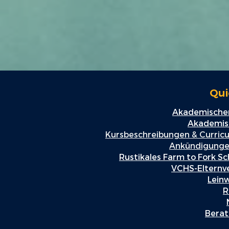
Qui
Akademischer
Akademisc
Kursbeschreibungen & Curric
Ankündigunge
Rustikales Farm to Fork Sc
VCHS-Elternv
Lein
R
Berat