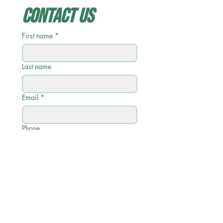
Contact Us
First name
*
Last name
Email
*
Phone
Write a message