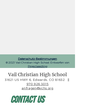
Datenschutz-Bestimmungen
© 2021 Vail Christian High School. Entworfen von
Projectseedling
Vail Christian High School
31621 US HWY 6, Edwards, CO 81632
||
970.926.3015
anfragen@vchs.org
Contact Us