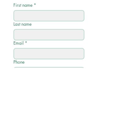
First name
*
Last name
Email
*
Phone
Write a message
Submit