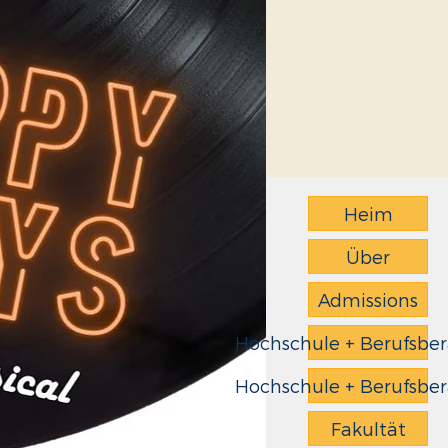
Heim
Über
Admissions
Hochschule + Berufsbe
Hochschule + Berufsbe
Fakultät