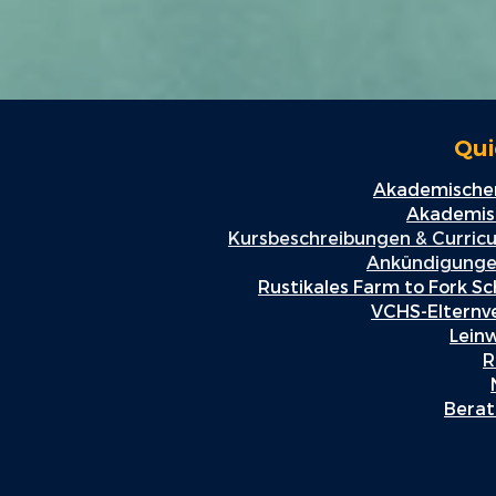
Qui
Akademischer
Akademisc
Kursbeschreibungen & Curric
Ankündigunge
Rustikales Farm to Fork Sc
VCHS-Elternv
Lein
R
Berat