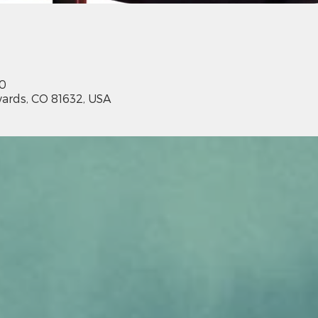
00
ards, CO 81632, USA