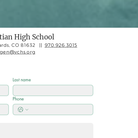
stian High School
rds, CO 81632
||
970.926.3015
agen@vchs.org
Last name
Phone