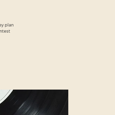
ey plan
ntest