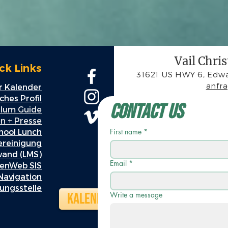
Vail Chri
ck Links
31621 US HWY 6, Edwa
anfr
 Kalender
hes Profil
Contact Us
ulum Guide
n + Presse
hool Lunch
First name
*
ereinigung
wand (LMS)
Email
*
enWeb SIS
Navigation
ungsstelle
Kalender
Write a message