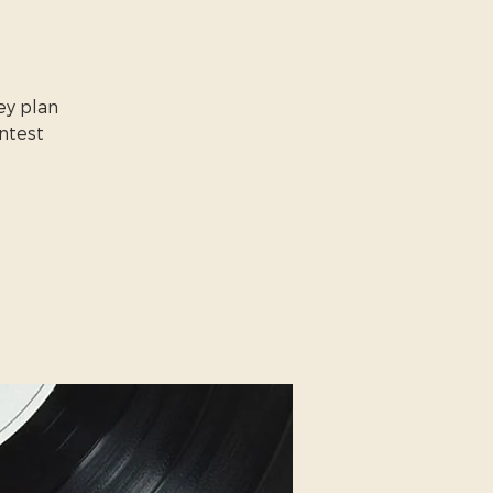
ey plan
ntest