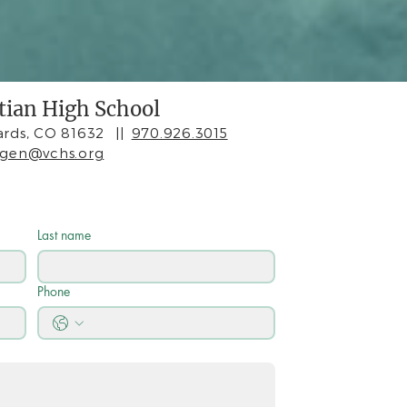
stian High School
rds, CO 81632
||
970.926.3015
agen@vchs.org
Last name
Phone