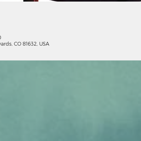
0
ards, CO 81632, USA