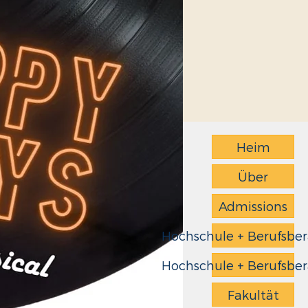
Heim
Über
Admissions
Hochschule + Berufsbe
Hochschule + Berufsbe
Fakultät