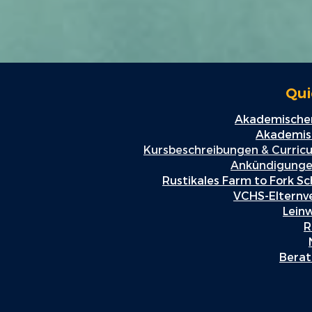
Qui
Akademischer
Akademisc
Kursbeschreibungen & Curric
Ankündigunge
Rustikales Farm to Fork Sc
VCHS-Elternv
Lein
R
Berat