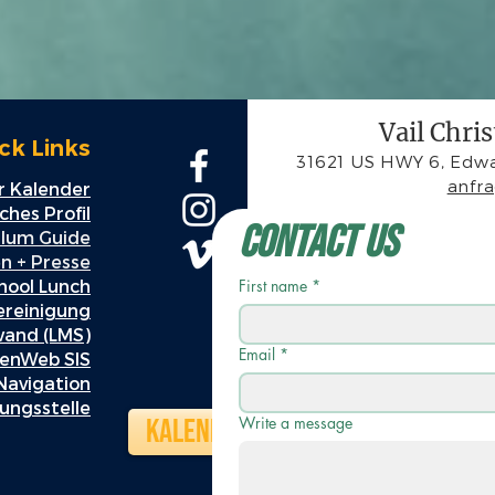
Vail Chri
ck Links
31621 US HWY 6, Edwa
anfr
 Kalender
hes Profil
Contact Us
ulum Guide
n + Presse
hool Lunch
First name
*
ereinigung
wand (LMS)
Email
*
enWeb SIS
Navigation
ungsstelle
Kalender
Write a message