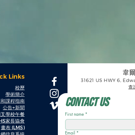
韋
ck Links
31621 US HWY 6, Edwa
查詢
校歷
學術簡介
Contact Us
明和課程指南
公告+新聞
到叉學校午餐
First name
*
CHS家長協會
畫布 (LMS)
Email
*
人網信息系統