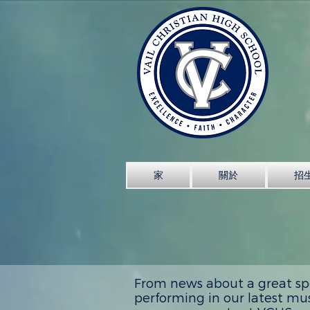
家
關於
招
From news about a great sp
performing in our latest mus