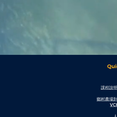
Qui
課程說
鄉村農場
V