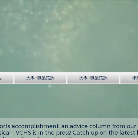
生
大學+職業諮詢
大學+職業諮詢
學
orts accomplishment, an advice column from our H
ical - VCHS is in the press! Catch up on the lates