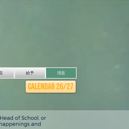
院
給予
消息
Calendar 26/27
ead of School, or
t happenings and